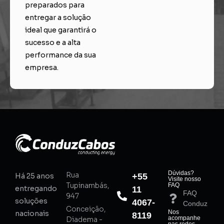
preparados para
entregar a solução
ideal que garantirá o
sucesso e a alta
performance da sua
empresa.
Dúvidas?
Rua
Há 25 anos
+55
Visite nosso
Tupinambás,
FAQ
entregando
11
FAQ
947
soluções
4067-
Conduz
Conceição,
Nos
nacionais
8119
acompanhe
Diadema -