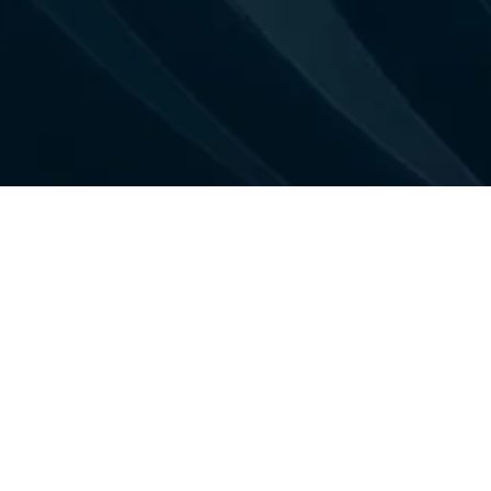
Deixe seu contato com a Conduz Cabos.
Preencha o formulário a baixo e teremos o prazer de lhe atender