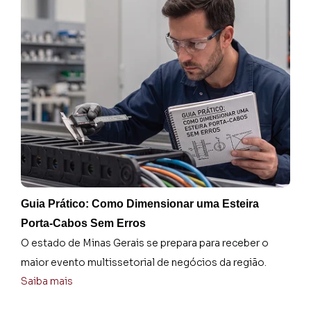
O
A
O
m
S
Guia Prático: Como Dimensionar uma Esteira
Porta-Cabos Sem Erros
O estado de Minas Gerais se prepara para receber o
maior evento multissetorial de negócios da região.
Saiba mais