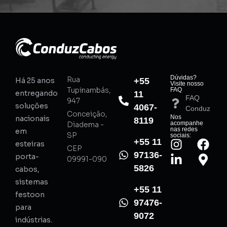
Dúvidas?
Rua
Há 25 anos
+55
Visite nosso
Tupinambás,
FAQ
entregando
11
FAQ
947
soluções
4067-
Conduz
Conceição,
Nos
nacionais
8119
acompanhe
Diadema -
nas redes
em
SP
sociais:
+55 11
esteiras
CEP
97136-
porta-
09991-090
5826
cabos,
sistemas
+55 11
festoon
97476-
para
9072
indústrias.