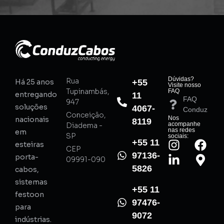
Dúvidas?
Rua
Há 25 anos
+55
Visite nosso
Tupinambás,
FAQ
entregando
11
FAQ
947
soluções
4067-
Conduz
Conceição,
Nos
nacionais
8119
acompanhe
Diadema -
nas redes
em
SP
sociais:
+55 11
esteiras
CEP
97136-
porta-
09991-090
5826
cabos,
sistemas
+55 11
festoon
97476-
para
9072
indústrias.