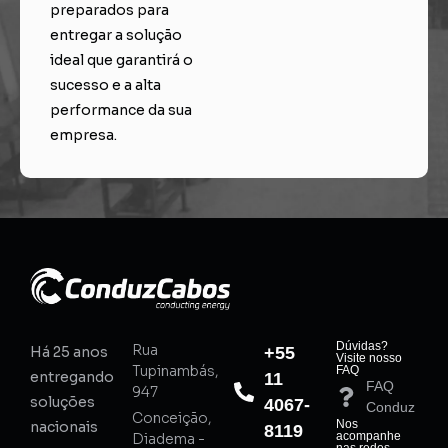
preparados para
entregar a solução
ideal que garantirá o
sucesso e a alta
performance da sua
empresa.
Dúvidas?
Rua
Há 25 anos
+55
Visite nosso
Tupinambás,
FAQ
entregando
11
FAQ
947
soluções
4067-
Conduz
Conceição,
Nos
nacionais
8119
acompanhe
Diadema -