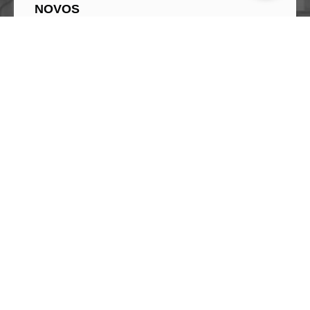
NOVOS
RESULTADOS
JUNTOS.
Fale com nossos
especialistas. Estamos
preparados para
entregar a solução
ideal que garantirá o
sucesso e a alta
performance da sua
empresa.